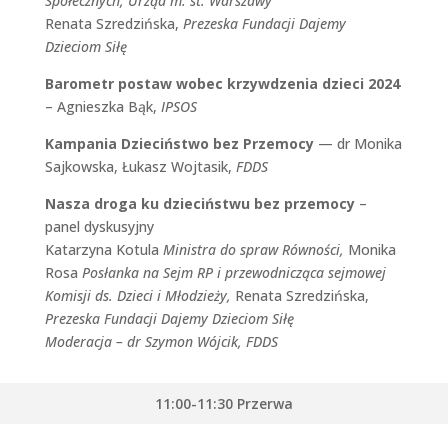
Społecznych, Urząd m. st. Warszawy
Renata Szredzińska,
Prezeska Fundacji Dajemy
Dzieciom Siłę
Barometr postaw wobec krzywdzenia dzieci 2024
–
Agnieszka Bąk
,
IPSOS
Kampania Dzieciństwo bez Przemocy
— dr Monika
Sajkowska,
Łukasz Wojtasik
,
FDDS
Nasza droga ku dzieciństwu bez przemocy
–
panel dyskusyjny
Katarzyna Kotula
Ministra do spraw Równości,
Monika
Rosa
Posłanka na
Sejm RP i
przewodnicząca sejmowej
Komisji ds. Dzieci i Młodzieży,
Renata Szredzińska,
P
rezeska Fundacji Dajemy Dzieciom Siłę
Moderacja – dr Szymon Wójcik, FDDS
11:00-11:30 Przerwa